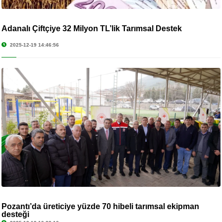
Adanalı Çiftçiye 32 Milyon TL’lik Tarımsal Destek
2025-12-19 14:46:56
Pozantı’da üreticiye yüzde 70 hibeli tarımsal ekipman
desteği