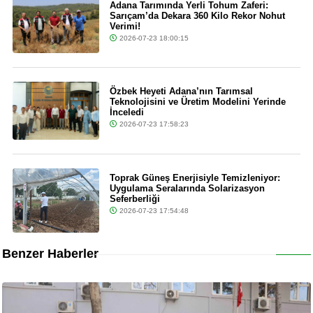
Adana Tarımında Yerli Tohum Zaferi:
Sarıçam’da Dekara 360 Kilo Rekor Nohut
Verimi!
2026-07-23 18:00:15
Özbek Heyeti Adana’nın Tarımsal
Teknolojisini ve Üretim Modelini Yerinde
İnceledi
2026-07-23 17:58:23
Toprak Güneş Enerjisiyle Temizleniyor:
Uygulama Seralarında Solarizasyon
Seferberliği
2026-07-23 17:54:48
Benzer Haberler