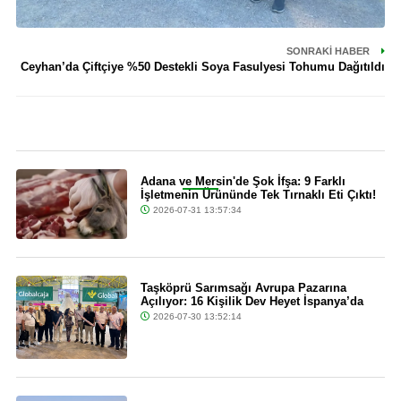
SONRAKI HABER
Ceyhan’da Çiftçiye %50 Destekli Soya Fasulyesi Tohumu Dağıtıldı
Son Dakika
Adana ve Mersin'de Şok İfşa: 9 Farklı
İşletmenin Ürününde Tek Tırnaklı Eti Çıktı!
2026-07-31 13:57:34
Taşköprü Sarımsağı Avrupa Pazarına
Açılıyor: 16 Kişilik Dev Heyet İspanya’da
2026-07-30 13:52:14