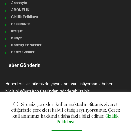
Anasayfa
ABONELİK
Gizlilik Politikası
Hakkımızda
İlerişim
Künye
Nöbetçi Eczaneler
Haber Gönder
Haber Gönderin
Haberlerinizin sitemizde yayınlanmasını istiyorsanız haber
bilgisini WhatsApp üzerinden gönderebilirsiniz.
HABER GÖNDERIN
Sitemiz çerezleri kullanmaktadır. Sitemiz ziyaret
ettiğinizde çerezleri kabul etmiş sayılıyorsunuz. Çerez
kullanımımız hakkında daha fazla bilgi edinin:
Gizlilik
Politikası
© ©
Çukurova Ziraat Haber
. All Rights Reserved.