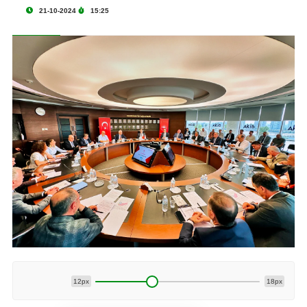
21-10-2024
15:25
12px
18px