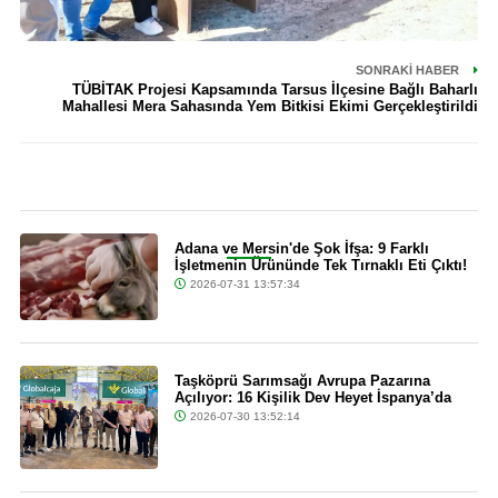
SONRAKI HABER
TÜBİTAK Projesi Kapsamında Tarsus İlçesine Bağlı Baharlı
Mahallesi Mera Sahasında Yem Bitkisi Ekimi Gerçekleştirildi
Son Dakika
Adana ve Mersin'de Şok İfşa: 9 Farklı
İşletmenin Ürününde Tek Tırnaklı Eti Çıktı!
2026-07-31 13:57:34
Taşköprü Sarımsağı Avrupa Pazarına
Açılıyor: 16 Kişilik Dev Heyet İspanya’da
2026-07-30 13:52:14