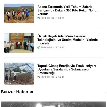
Adana Tarımında Yerli Tohum Zaferi:
Sarıçam’da Dekara 360 Kilo Rekor Nohut
Verimi!
2026-07-23 18:00:15
Özbek Heyeti Adana’nın Tarımsal
Teknolojisini ve Üretim Modelini Yerinde
İnceledi
2026-07-23 17:58:23
Toprak Güneş Enerjisiyle Temizleniyor:
Uygulama Seralarında Solarizasyon
Seferberliği
2026-07-23 17:54:48
Benzer Haberler