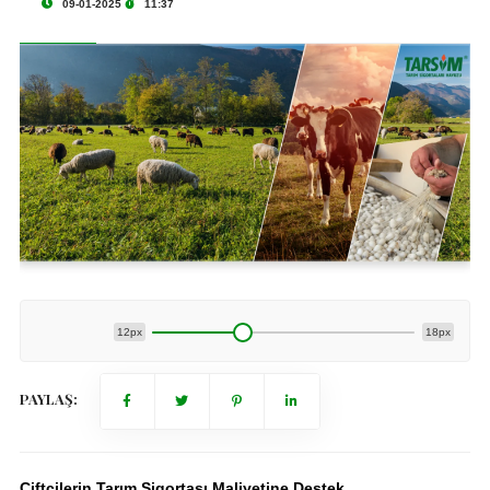
09-01-2025
11:37
12px
18px
PAYLAŞ:
Çiftçilerin Tarım Sigortası Maliyetine Destek