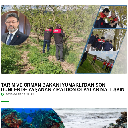
TARIM VE ORMAN BAKANI YUMAKLI'DAN SON
GÜNLERDE YAŞANAN ZİRAİ DON OLAYLARINA İLİŞKİN
AÇIKLAMA
2025-04-15 22:38:23