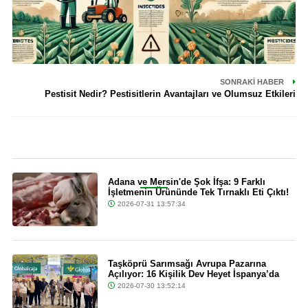
SONRAKI HABER
Pestisit Nedir? Pestisitlerin Avantajları ve Olumsuz Etkileri
Son Dakika
Adana ve Mersin'de Şok İfşa: 9 Farklı
İşletmenin Ürününde Tek Tırnaklı Eti Çıktı!
2026-07-31 13:57:34
Taşköprü Sarımsağı Avrupa Pazarına
Açılıyor: 16 Kişilik Dev Heyet İspanya’da
2026-07-30 13:52:14