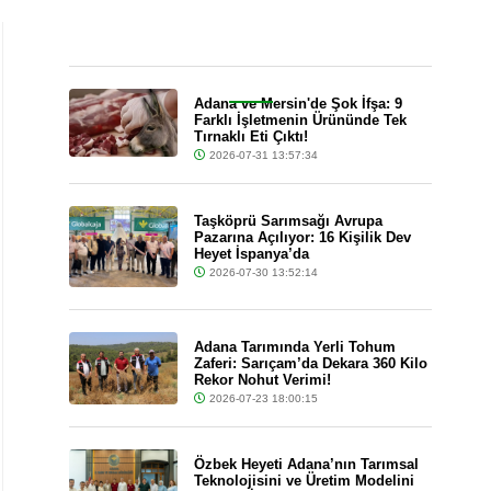
Son Dakika
Adana ve Mersin'de Şok İfşa: 9
Farklı İşletmenin Ürününde Tek
Tırnaklı Eti Çıktı!
2026-07-31 13:57:34
Taşköprü Sarımsağı Avrupa
Pazarına Açılıyor: 16 Kişilik Dev
Heyet İspanya’da
2026-07-30 13:52:14
Adana Tarımında Yerli Tohum
Zaferi: Sarıçam’da Dekara 360 Kilo
Rekor Nohut Verimi!
2026-07-23 18:00:15
Özbek Heyeti Adana’nın Tarımsal
Teknolojisini ve Üretim Modelini