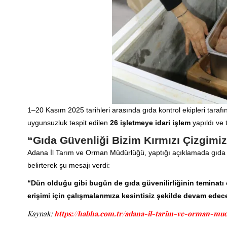
1–20 Kasım 2025 tarihleri arasında gıda kontrol ekipleri taraf
uygunsuzluk tespit edilen
26 işletmeye idari işlem
yapıldı ve
“Gıda Güvenliği Bizim Kırmızı Çizgimi
Adana İl Tarım ve Orman Müdürlüğü, yaptığı açıklamada gıda g
belirterek şu mesajı verdi:
“Dün olduğu gibi bugün de gıda güvenilirliğinin teminatı
erişimi için çalışmalarımıza kesintisiz şekilde devam edec
Kaynak:
https://habha.com.tr/adana-il-tarim-ve-orman-mud