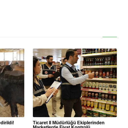
irildi!
Ticaret İl Müdürlüğü Ekiplerinden
Marketlerde Fiyat Kontrolü