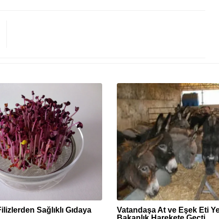
Filizlerden Sağlıklı Gıdaya
Vatandaşa At ve Eşek Eti Yed
Bakanlık Harekete Geçti