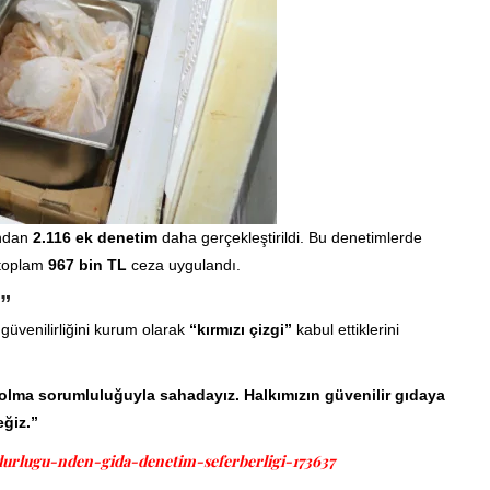
ından
2.116 ek denetim
daha gerçekleştirildi. Bu denetimlerde
 toplam
967 bin TL
ceza uygulandı.
z”
üvenilirliğini kurum olarak
“kırmızı çizgi”
kabul ettiklerini
 olma sorumluluğuyla sahadayız. Halkımızın güvenilir gıdaya
eğiz.”
urlugu-nden-gida-denetim-seferberligi-173637