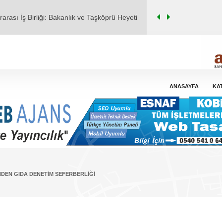
 Gelecek Aklımızda": MHP Pozantı İlçe
em Başlıyor
Modelleri
 İfşa: 9 Farklı İşletmenin Ürününde Tek
ANASAYFA
KA
arası İş Birliği: Bakanlık ve Taşköprü Heyeti
DEN GIDA DENETIM SEFERBERLIĞI