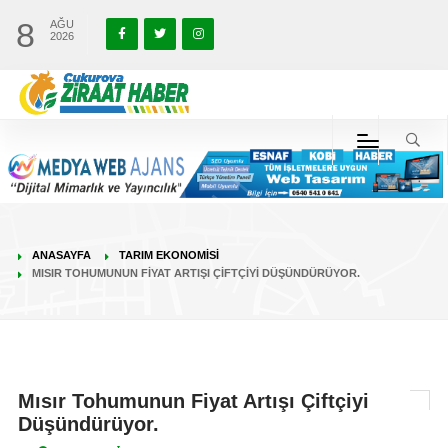
8
AĞU
2026
ANASAYFA
TARIM EKONOMISI
MISIR TOHUMUNUN FIYAT ARTIŞI ÇIFTÇIYI DÜŞÜNDÜRÜYOR.
Mısır Tohumunun Fiyat Artışı Çiftçiyi
Düşündürüyor.