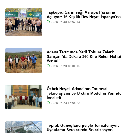
Taşköprü Sarımsağı Avrupa Pazarına
Açılıyor: 16 Kişilik Dev Heyet İspanya’da
2026-07-30 13:52:14
Adana Tarımında Yerli Tohum Zaferi:
Sarıçam’da Dekara 360 Kilo Rekor Nohut
Verimi!
2026-07-23 18:00:15
Özbek Heyeti Adana’nın Tarımsal
Teknolojisini ve Üretim Modelini Yerinde
İnceledi
2026-07-23 17:58:23
Toprak Güneş Enerjisiyle Temizleniyor:
Uygulama Seralarında Solarizasyon