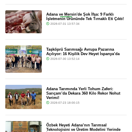
Son Dakika
Adana ve Mersin'de Şok İfşa: 9 Farklı
İşletmenin Ürününde Tek Tırnaklı Eti Çıktı!
2026-07-31 13:57:34
Taşköprü Sarımsağı Avrupa Pazarına
Açılıyor: 16 Kişilik Dev Heyet İspanya’da
2026-07-30 13:52:14
Adana Tarımında Yerli Tohum Zaferi:
Sarıçam’da Dekara 360 Kilo Rekor Nohut
Verimi!
2026-07-23 18:00:15
Özbek Heyeti Adana’nın Tarımsal
Teknolojisini ve Üretim Modelini Yerinde