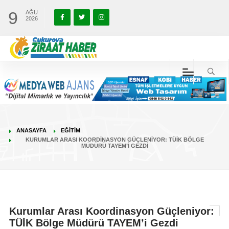
9
AĞU
2026
ANASAYFA
EĞITIM
KURUMLAR ARASI KOORDINASYON GÜÇLENIYOR: TÜİK BÖLGE
MÜDÜRÜ TAYEM’I GEZDI
Kurumlar Arası Koordinasyon Güçleniyor:
TÜİK Bölge Müdürü TAYEM’i Gezdi