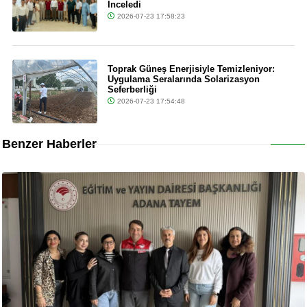
İnceledi
2026-07-23 17:58:23
Toprak Güneş Enerjisiyle Temizleniyor:
Uygulama Seralarında Solarizasyon
Seferberliği
2026-07-23 17:54:48
Benzer Haberler